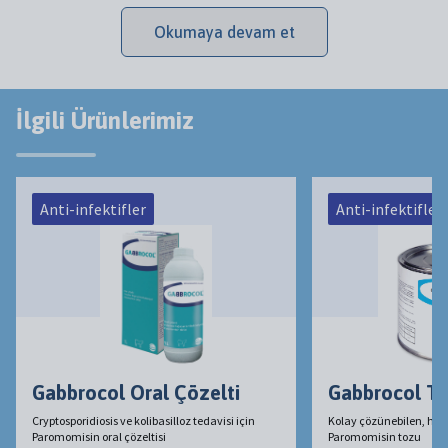
Okumaya devam et
İlgili Ürünlerimiz
Anti-infektifler
Anti-infektifler
Gabbrocol Oral Çözelti
Gabbrocol T
Cryptosporidiosis ve kolibasilloz tedavisi için
Kolay çözünebilen, ha
Paromomisin oral çözeltisi
Paromomisin tozu