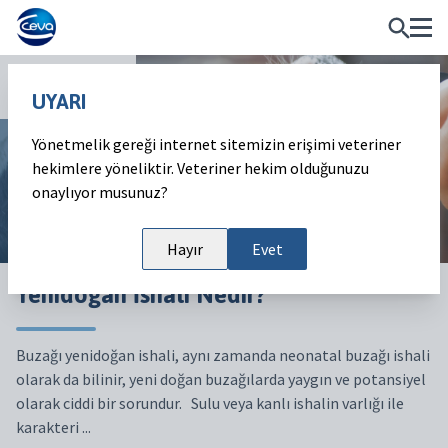
Patolojiler
UYARI
Yönetmelik gereği internet sitemizin erişimi veteriner
Yenidoğan İshali
hekimlere yöneliktir. Veteriner hekim olduğunuzu
onaylıyor musunuz?
Hayır
Evet
Yenidoğan İshali Nedir?
Buzağı yenidoğan ishali, aynı zamanda neonatal buzağı ishali
olarak da bilinir, yeni doğan buzağılarda yaygın ve potansiyel
olarak ciddi bir sorundur. Sulu veya kanlı ishalin varlığı ile
karakteri ...