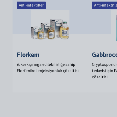
Anti-infektifler
Anti-infektifl
Florkem
Gabbroco
Yüksek şırınga edilebilirliğe sahip
Cryptosporidio
Florfenikol enjeksiyonluk çözeltisi
tedavisi için
çözeltisi