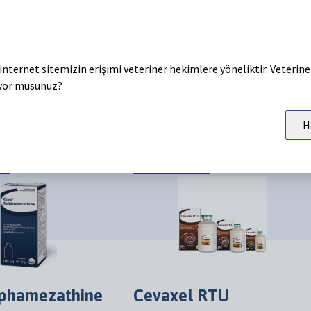
Neo
Bakosel F Jel
internet sitemizin erişimi veteriner hekimlere yöneliktir. Veterin
vitamini ve E vitamini
Bakır, Selenyum ve E vitamini içeren
yor musunuz?
 Buzağılar için sıvı
Kuzu, Oğlak, Koyun, Keçi ve Buzağılar
yem
için tamamlayıcı yem
H
er
Anti-infektifler
lphamezathine
Cevaxel RTU