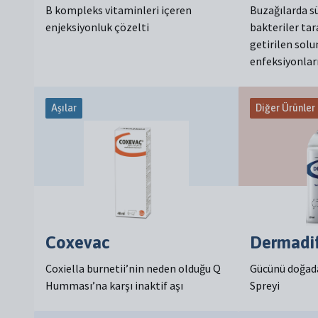
B kompleks vitaminleri içeren
Buzağılarda sü
enjeksiyonluk çözelti
bakteriler ta
getirilen sol
enfeksiyonları
Aşılar
Diğer Ürünler
Coxevac
Dermadi
Coxiella burnetii’nin neden olduğu Q
Gücünü doğad
Humması’na karşı inaktif aşı
Spreyi