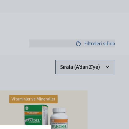
Filtreleri sıfırla
Sırala (A'dan Z'ye)
Vitaminler ve Mineraller