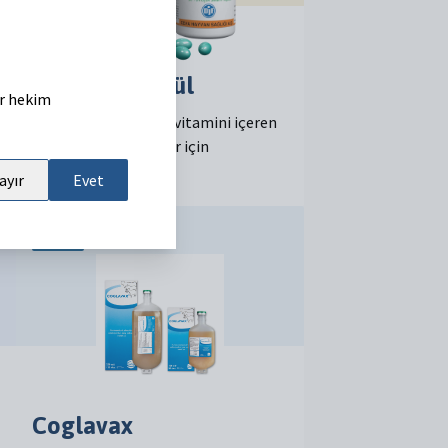
Bakosel Kapsül
er hekim
Bakır, Selenyum ve E vitamini içeren
Sığır, Koyun ve Keçiler için
tamamlayıcı yem
ayır
Evet
Aşılar
Coglavax