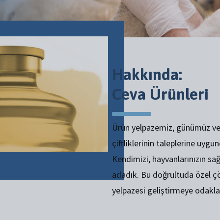
Hakkında:
Ceva Ürünleri
Ürün yelpazemiz, günümüz ve
çiftliklerinin taleplerine uygun
Kendimizi, hayvanlarınızın sa
adadık. Bu doğrultuda özel ç
yelpazesi geliştirmeye odakla