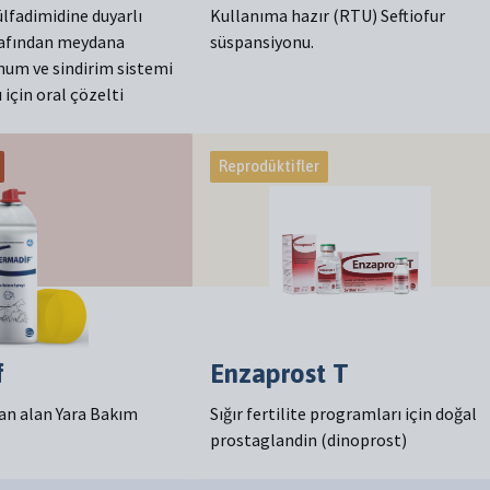
lfadimidine duyarlı
Kullanıma hazır (RTU) Seftiofur
rafından meydana
süspansiyonu.
unum ve sindirim sistemi
 için oral çözelti
Reprodüktifler
f
Enzaprost T
an alan Yara Bakım
Sığır fertilite programları için doğal
prostaglandin (dinoprost)