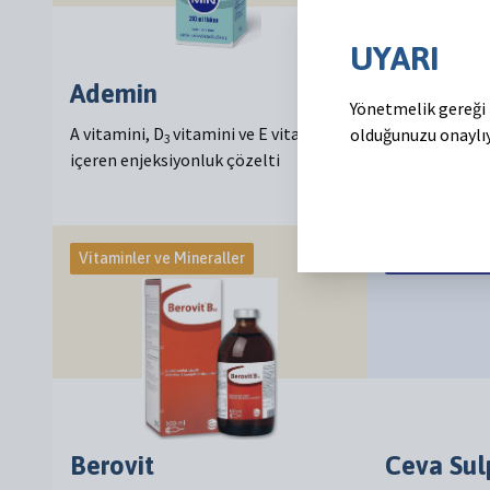
UYARI
Ademin
Ademin 
Yönetmelik gereği 
A vitamini, D
vitamini ve E vitamini
A vitamini, D
olduğunuzu onaylı
3
3
içeren enjeksiyonluk çözelti
içeren Kuzu ve
tamamlayıcı 
Vitaminler ve Mineraller
Anti-infektifl
Berovit
Ceva Su