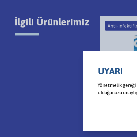
İlgili Ürünlerimiz
Anti-infektifl
UYARI
Marbox
Yönetmelik gereği 
Yüksek şırınga e
olduğunuzu onaylı
Marbofloksasin
çözeltisi