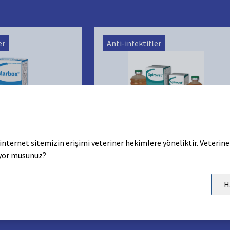
er
Anti-infektifler
Spirovet
internet sitemizin erişimi veteriner hekimlere yöneliktir. Veterin
dilebilirliğe sahip
Spiramisin enjeksiyonluk çözeltisi
yor musunuz?
 enjeksiyonluk
H