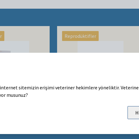
r
Reprodüktifler
internet sitemizin erişimi veteriner hekimlere yöneliktir. Veterin
Regulin
yor musunuz?
rogesteron salan
Küçükbaş hayvanlar için benzersiz
aç
Melatonin implantı
H