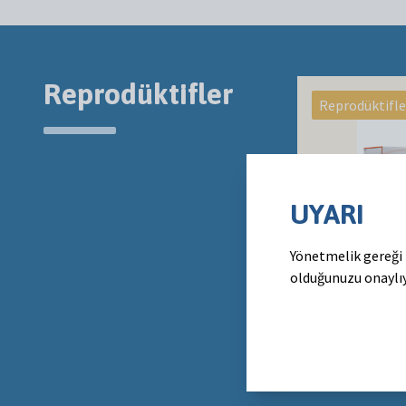
Reprodüktifler
Reprodüktifle
UYARI
Yönetmelik gereği 
PRID Delta
olduğunuzu onaylı
Sığırlar için P
intravaginal ar