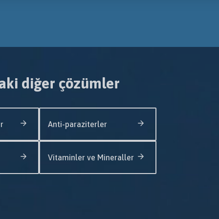
aki diğer çözümler
r
Anti-paraziterler
Vitaminler ve Mineraller